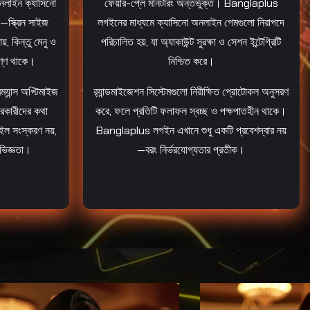
লাইন ক্যাসিনো
ফেয়ার-প্লে মনিটরিং অন্তর্ভুক্ত। Banglaplus
—স্ক্রিন সাইজ
লগইনের মাধ্যমে ক্যাসিনো অনলাইন গেমগুলো নিরাপদে
য়, কিন্তু মেনু ও
পরিচালিত হয়, যা অ্যাকাউন্ট সুরক্ষা ও সেশন ইন্টেগ্রিটি
ুণ্ণ থাকে।
নিশ্চিত করে।
্যান্স অপ্টিমাইজ
র‍্যান্ডমাইজেশন সিস্টেমগুলো নিরীক্ষিত প্রোটোকল অনুসরণ
ারকারীদের কথা
করে, ফলে প্রতিটি ফলাফল স্বচ্ছ ও পক্ষপাতহীন থাকে।
ইল সংস্করণ নয়,
Banglaplus লগইন এখানে শুধু একটি প্রবেশদ্বার নয়
অভিজ্ঞতা।
—বরং নির্ভরযোগ্যতার প্রতীক।