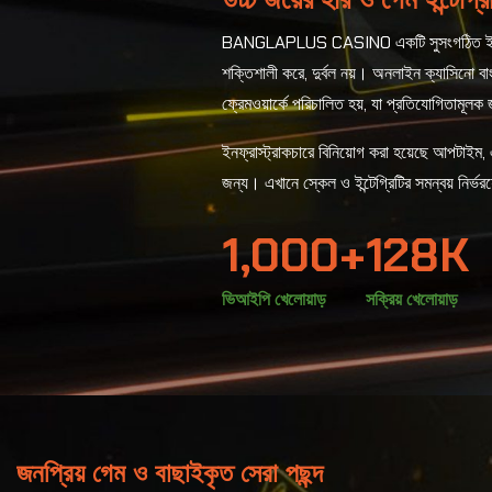
BANGLAPLUS CASINO একটি সুসংগঠিত ইকোসিস্টে
শক্তিশালী করে, দুর্বল নয়। অনলাইন ক্যাসিনো বাংলা
ফ্রেমওয়ার্কে পরিচালিত হয়, যা প্রতিযোগিতামূলক 
ইনফ্রাস্ট্রাকচারে বিনিয়োগ করা হয়েছে আপটাইম,
জন্য। এখানে স্কেল ও ইন্টেগ্রিটির সমন্বয় নির্ভর
1,000
+
128
K
ভিআইপি খেলোয়াড়
সক্রিয় খেলোয়াড়
জনপ্রিয় গেম ও বাছাইকৃত সেরা পছন্দ