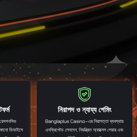
টফর্ম
নিরাপদ ও ন্যায্য গেমিং
 রেসপনসিভ
Banglaplus Casino–এর নিরাপত্তা ব্যবস্থায়
যেকোনো ডিভাইসে
এনক্রিপ্টেড লেনদেন, নিয়ন্ত্রিত অ্যাক্সেস লেয়ার এবং