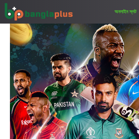
অনলাইন স্লট