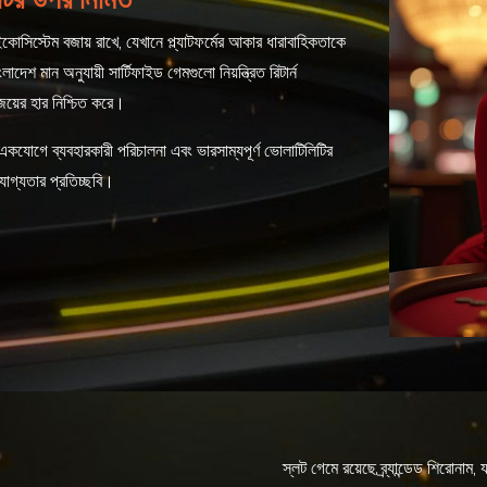
ম বজায় রাখে, যেখানে প্ল্যাটফর্মের আকার ধারাবাহিকতাকে
দেশ মান অনুযায়ী সার্টিফাইড গেমগুলো নিয়ন্ত্রিত রিটার্ন
জয়ের হার নিশ্চিত করে।
 একযোগে ব্যবহারকারী পরিচালনা এবং ভারসাম্যপূর্ণ ভোলাটিলিটির
যোগ্যতার প্রতিচ্ছবি।
স্লট গেমে রয়েছে ব্র্যান্ডেড শিরোন