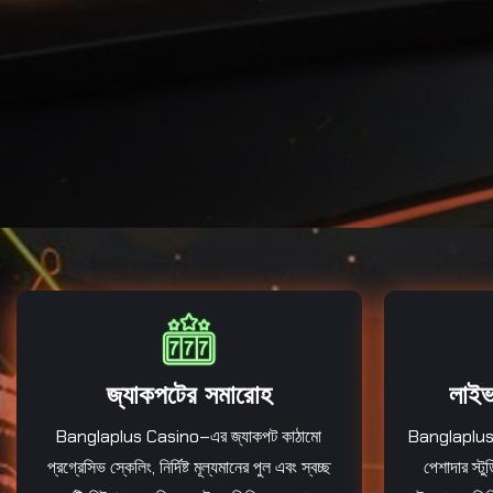
জ্যাকপটের সমারোহ
লাইভ
Banglaplus Casino–এর জ্যাকপট কাঠামো
Banglaplus 
প্রগ্রেসিভ স্কেলিং, নির্দিষ্ট মূল্যমানের পুল এবং স্বচ্ছ
পেশাদার স্টু