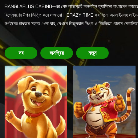
BANGLAPLUS CASINO–এর গেম লাইব্রেরি অনলাইন ক্যাসিনো বাংলাদেশ বাজারের খ
বিশ্লেষণের উপর ভিত্তি করে সাজানো। CRAZY TIME ক্যাসিনো অনলাইনসহ ল
লগইনের মাধ্যমে সহজে খেলা যায়, যেখানে ভিজ্যুয়াল সিঙ্ক ও নিয়ন্ত্রিত বোনাস মেকান
সব
জনপ্রিয়
নতুন